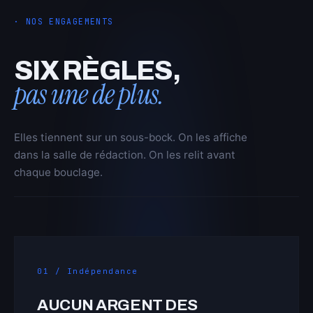
· NOS ENGAGEMENTS
SIX RÈGLES,
pas une de plus.
Elles tiennent sur un sous-bock. On les affiche
dans la salle de rédaction. On les relit avant
chaque bouclage.
01 / Indépendance
AUCUN ARGENT DES